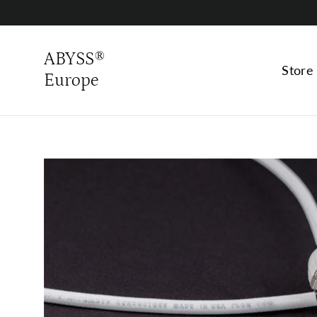
Skip
to
content
ABYSS®
Stor
Europe