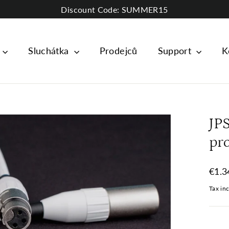
Discount Code: SUMMER15
e
Sluchátka
Prodejců
Support
K
JP
pr
Regul
€1.3
price
Tax in