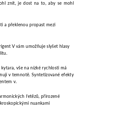
hl znít, je dost na to, aby se mohl
ti a překlenou propast mezi
irigent V vám umožňuje slyšet hlasy
itu.
 kytara, vše na nízké rychlosti má
nují v temnotě. Syntetizované efekty
gentem v.
armonických řetězů, přirozené
mikroskopickými nuankami