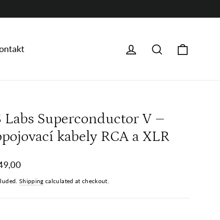
Košíku
Přihlásit se
Hledat
ontakt
S Labs Superconductor V –
opojovací kabely RCA a XLR
ar
49,00
cluded.
Shipping
calculated at checkout.