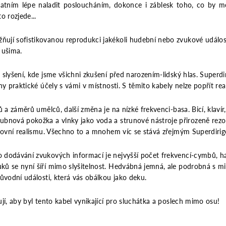
atním lépe naladit posloucháním, dokonce i záblesk toho, co by mo
o rozjede...
ují sofistikovanou reprodukci jakékoli hudební nebo zvukové událos
 ušima.
slyšení, kde jsme všichni zkušení před narozením-lidský hlas. Superd
y praktické účely s vámi v místnosti. S těmito kabely nelze popřít real
 a záměrů umělců, další změna je na nízké frekvenci-basa. Bicí, klavír,
bnová pokožka a vlnky jako voda a strunové nástroje přirozeně rezo
úrovní realismu. Všechno to a mnohem víc se stává zřejmým Superdiri
 dodávání zvukových informací je nejvyšší počet frekvencí-cymbů, h
ků se nyní šíří mimo slyšitelnost. Hedvábná jemná, ale podrobná s 
ůvodní události, která vás obálkou jako deku.
jí, aby byl tento kabel vynikající pro sluchátka a poslech mimo osu!