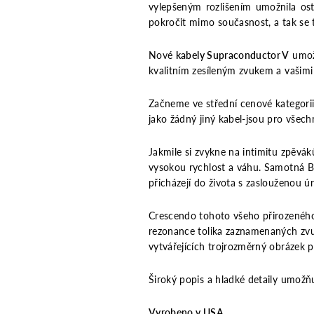
vylepšeným rozlišením umožnila ost
pokročit mimo současnost, a tak se t
Nové
kabely Supraconductor V
umožň
kvalitním zesíleným zvukem a vašimi
Začneme ve střední cenové kategorii 
jako žádný jiný kabel-jsou pro všechn
Jakmile si zvykne na intimitu zpěváků
vysokou rychlost a váhu. Samotná Bu
přicházejí do života s zaslouženou 
Crescendo tohoto všeho přirozeného
rezonance tolika zaznamenaných zvu
vytvářejících trojrozměrný obrázek p
Široký popis a hladké detaily umožňu
Vyrobeno v USA